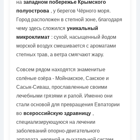
на
западном побережье Крымского
полуострова
, у берегов Чёрного моря.
Город расположен в степной зоне, благодаря
чему здесь сложился
уникальный
микроклимат
: сухой, насыщенный йодом
морской воздух смешивается с ароматами
степных трав, а ветра смягчают жару.
Совсем рядом находятся знаменитые
солёные озёра - Мойнакское, Сакское и
Сасык-Сиваш, прославленные своими
лечебными грязями и рапой. Именно они
стали основой для превращения Евпатории
во
всероссийскую здравницу
,
специализирующуюся на лечении
заболеваний опорно-двигательного
аппарата, нервной и дыхательной систем.