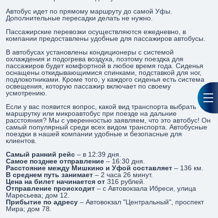
Автобус идет по прямому маршруту до самой Уфы.
Дополнительные пересадки делать не нужно.
Пассажирские перевозки осуществляются ежедневно, в
компании предоставлены удобные для пассажиров автобусы.
В автобусах установлены кондиционеры с системой
охлаждения и подогрева воздуха, поэтому поездка для
пассажиров будет комфортной в любое время года. Сиденья
оснащены откидывающимися спинками, подставкой для ног,
подлокотниками. Кроме того, у каждого сиденья есть система
освещения, которую пассажир включает по своему
усмотрению.
Если у вас появится вопрос, какой вид транспорта выбрать
маршрутку или микроавтобус при поезде на дальние
расстояния? Мы с уверенностью заявляем, что это автобус! Он
самый популярный среди всех видом транспорта. Автобусные
поездки в нашей компании удобные и безопасные для
клиентов.
Самый ранний рейс
– в 12:39 дня.
Самое позднее отправление
– 16:30 дня.
Расстояние между Мишкино и Уфой составляет
– 136 км.
В среднем путь занимает
– 2 часа 26 минут.
Цена на билет начинается от
316 рублей.
Отправление происходит
– с Автовокзала Ибреси, улица
Маресьева; дом 12.
Прибытие по адресу
– Автовокзал "Центральный", проспект
Мира; дом 78.