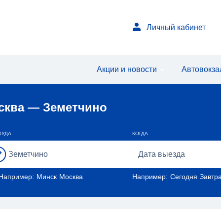
Личный кабинет
Акции и новости
Автовокз
сква — Земетчино
КУДА
КОГДА
Например:
Минск
Москва
Например:
Сегодня
Завтр