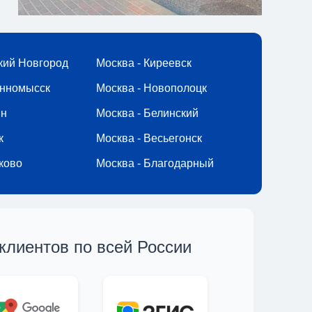
кий Новгород
Москва - Киреевск
инномысск
Москва - Новополоцк
ин
Москва - Белинский
к
Москва - Весьегонск
ково
Москва - Благодарный
клиентов по всей России