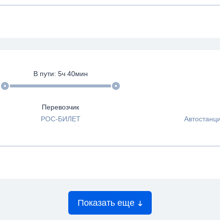
В пути:
5
ч
40
мин
Перевозчик
РОС-БИЛЕТ
Автостанци
Показать еще