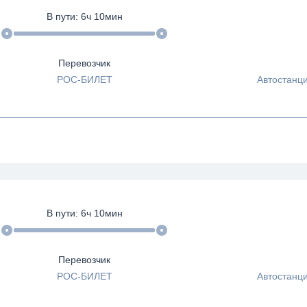
В пути:
6
ч
10
мин
Перевозчик
РОС-БИЛЕТ
Автостанци
В пути:
6
ч
10
мин
Перевозчик
РОС-БИЛЕТ
Автостанци