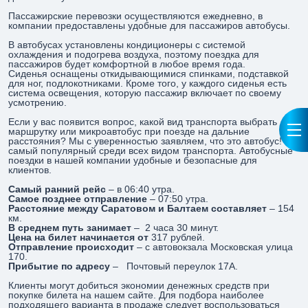
Пассажирские перевозки осуществляются ежедневно, в
компании предоставлены удобные для пассажиров автобусы.
В автобусах установлены кондиционеры с системой
охлаждения и подогрева воздуха, поэтому поездка для
пассажиров будет комфортной в любое время года.
Сиденья оснащены откидывающимися спинками, подставкой
для ног, подлокотниками. Кроме того, у каждого сиденья есть
система освещения, которую пассажир включает по своему
усмотрению.
Если у вас появится вопрос, какой вид транспорта выбрать
маршрутку или микроавтобус при поезде на дальние
расстояния? Мы с уверенностью заявляем, что это автобус! Он
самый популярный среди всех видом транспорта. Автобусные
поездки в нашей компании удобные и безопасные для
клиентов.
Самый ранний рейс
– в 06:40 утра.
Самое позднее отправление
– 07:50 утра.
Расстояние между Саратовом и Балтаем составляет
– 154
км.
В среднем путь занимает
– 2 часа 30 минут.
Цена на билет начинается от
317 рублей.
Отправление происходит
– с автовокзала Московская улица
170.
Прибытие по адресу
– Почтовый переулок 17А.
Клиенты могут добиться экономии денежных средств при
покупке билета на нашем сайте. Для подбора наиболее
подходящего варианта в продаже следует воспользоваться