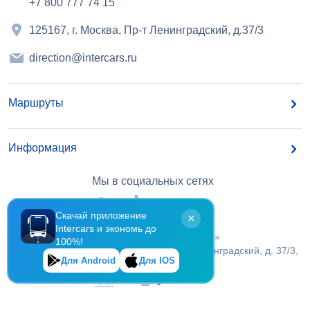
+7 800 777 74 15
125167, г. Москва, Пр-т Ленинградский, д.37/3
direction@intercars.ru
Маршруты
Информация
Мы в социальных сетях
Скачай приложение
×
Intercars и экономь до
©
2026
, OOO «БайерТранс»
100%!
Российская Федерация, г.Москва, Пр-т Ленинградский, д. 37/3,
Для Android
Для IOS
ИНН 7 714 294 648