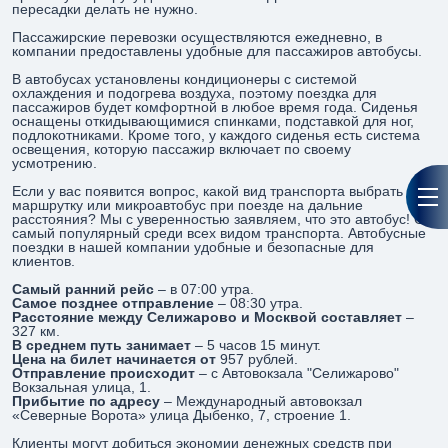
пересадки делать не нужно.
Пассажирские перевозки осуществляются ежедневно, в
компании предоставлены удобные для пассажиров автобусы.
В автобусах установлены кондиционеры с системой
охлаждения и подогрева воздуха, поэтому поездка для
пассажиров будет комфортной в любое время года. Сиденья
оснащены откидывающимися спинками, подставкой для ног,
подлокотниками. Кроме того, у каждого сиденья есть система
освещения, которую пассажир включает по своему
усмотрению.
Если у вас появится вопрос, какой вид транспорта выбрать
маршрутку или микроавтобус при поезде на дальние
расстояния? Мы с уверенностью заявляем, что это автобус! Он
самый популярный среди всех видом транспорта. Автобусные
поездки в нашей компании удобные и безопасные для
клиентов.
Самый ранний рейс
– в 07:00 утра.
Самое позднее отправление
– 08:30 утра.
Расстояние между Селижарово и Москвой составляет
–
327 км.
В среднем путь занимает
– 5 часов 15 минут.
Цена на билет начинается от
957 рублей.
Отправление происходит
– с Автовокзала "Селижарово"
Вокзальная улица, 1.
Прибытие по адресу
– Международный автовокзал
«Северные Ворота» улица Дыбенко, 7, строение 1.
Клиенты могут добиться экономии денежных средств при