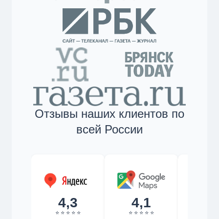
Отзывы наших клиентов по
всей России
4,3
4,1
4,
⭐ ⭐ ⭐ ⭐ ⭐
⭐ ⭐ ⭐ ⭐ ⭐
⭐ ⭐ ⭐ 