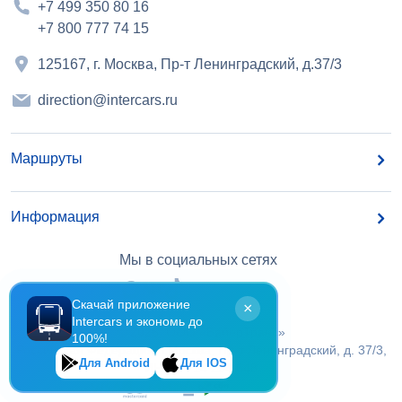
+7 499 350 80 16
+7 800 777 74 15
125167, г. Москва, Пр-т Ленинградский, д.37/3
direction@intercars.ru
Маршруты
Информация
Мы в социальных сетях
Скачай приложение
×
Intercars и экономь до
©
2026
, OOO «БайерТранс»
100%!
Российская Федерация, г.Москва, Пр-т Ленинградский, д. 37/3,
Для Android
Для IOS
ИНН 7 714 294 648