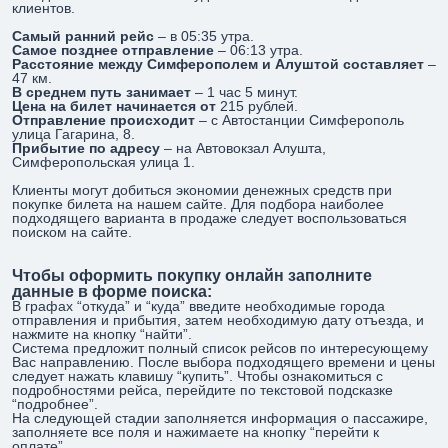
клиентов.
Самый ранний рейс
– в 05:35 утра.
Самое позднее отправление
– 06:13 утра.
Расстояние между Симферополем и Алуштой составляет
–
47 км.
В среднем путь занимает
– 1 час 5 минут.
Цена на билет начинается от
215 рублей.
Отправление происходит
– с Автостанции Симферополь
улица Гагарина, 8.
Прибытие по адресу
– на Автовокзал Алушта,
Симферопольская улица 1.
Клиенты могут добиться экономии денежных средств при
покупке билета на нашем сайте. Для подбора наиболее
подходящего варианта в продаже следует воспользоваться
поиском на сайте.
Чтобы оформить покупку онлайн заполните
данные в форме поиска:
В графах “откуда” и “куда” введите необходимые города
отправления и прибытия, затем необходимую дату отъезда, и
нажмите на кнопку “найти”.
Система предложит полный список рейсов по интересующему
Вас направлению. После выбора подходящего времени и цены
следует нажать клавишу “купить”. Чтобы ознакомиться с
подробностями рейса, перейдите по текстовой подсказке
“подробнее”.
На следующей стадии заполняется информация о пассажире,
заполняете все поля и нажимаете на кнопку “перейти к
оплате”.