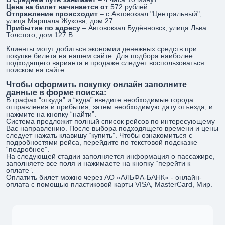
Цена на билет начинается от
572 рублей.
Отправление происходит
– с Автовокзал "Центральный",
улица Маршала Жукова; дом 27.
Прибытие по адресу
– Автовокзал Будённовск, улица Льва
Толстого; дом 127 В.
Клиенты могут добиться экономии денежных средств при
покупке билета на нашем сайте. Для подбора наиболее
подходящего варианта в продаже следует воспользоваться
поиском на сайте.
Чтобы оформить покупку онлайн заполните
данные в форме поиска:
В графах “откуда” и “куда” введите необходимые города
отправления и прибытия, затем необходимую дату отъезда, и
нажмите на кнопку “найти”.
Система предложит полный список рейсов по интересующему
Вас направлению. После выбора подходящего времени и цены
следует нажать клавишу “купить”. Чтобы ознакомиться с
подробностями рейса, перейдите по текстовой подсказке
“подробнее”.
На следующей стадии заполняется информация о пассажире,
заполняете все поля и нажимаете на кнопку “перейти к
оплате”.
Оплатить билет можно через АО «АЛЬФА-БАНК» - онлайн-
оплата с помощью пластиковой карты VISA, MasterCard, Мир.