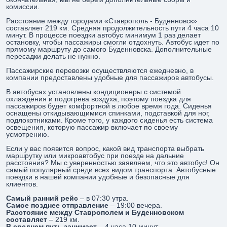
комиссии.
Расстояние между городами «Ставрополь - Буденновск»
составляет 219 км. Средняя продолжительность пути 4 часа 10
минут. В процессе поездки автобус минимум 1 раз делает
остановку, чтобы пассажиры смогли отдохнуть. Автобус идет по
прямому маршруту до самого Буденновска. Дополнительные
пересадки делать не нужно.
Пассажирские перевозки осуществляются ежедневно, в
компании предоставлены удобные для пассажиров автобусы.
В автобусах установлены кондиционеры с системой
охлаждения и подогрева воздуха, поэтому поездка для
пассажиров будет комфортной в любое время года. Сиденья
оснащены откидывающимися спинками, подставкой для ног,
подлокотниками. Кроме того, у каждого сиденья есть система
освещения, которую пассажир включает по своему
усмотрению.
Если у вас появится вопрос, какой вид транспорта выбрать
маршрутку или микроавтобус при поезде на дальние
расстояния? Мы с уверенностью заявляем, что это автобус! Он
самый популярный среди всех видом транспорта. Автобусные
поездки в нашей компании удобные и безопасные для
клиентов.
Самый ранний рейс
– в 07:30 утра.
Самое позднее отправление
– 19:00 вечера.
Расстояние между Ставрополем и Буденновском
составляет
– 219 км.
В среднем путь занимает
– 4 часа 10 минут.