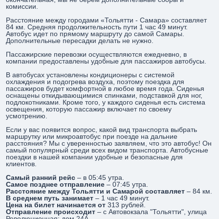
комиссии.
Расстояние между городами «Тольятти - Самара» составляет
84 км. Средняя продолжительность пути 1 час 49 минут.
Автобус идет по прямому маршруту до самой Самары.
Дополнительные пересадки делать не нужно.
Пассажирские перевозки осуществляются ежедневно, в
компании предоставлены удобные для пассажиров автобусы.
В автобусах установлены кондиционеры с системой
охлаждения и подогрева воздуха, поэтому поездка для
пассажиров будет комфортной в любое время года. Сиденья
оснащены откидывающимися спинками, подставкой для ног,
подлокотниками. Кроме того, у каждого сиденья есть система
освещения, которую пассажир включает по своему
усмотрению.
Если у вас появится вопрос, какой вид транспорта выбрать
маршрутку или микроавтобус при поезде на дальние
расстояния? Мы с уверенностью заявляем, что это автобус! Он
самый популярный среди всех видом транспорта. Автобусные
поездки в нашей компании удобные и безопасные для
клиентов.
Самый ранний рейс
– в 05:45 утра.
Самое позднее отправление
– 07:45 утра.
Расстояние между Тольятти и Самарой составляет
– 84 км.
В среднем путь занимает
– 1 час 49 минут.
Цена на билет начинается от
313 рублей.
Отправление происходит
– с Автовокзала "Тольятти", улица
Революционная; дом 24А.