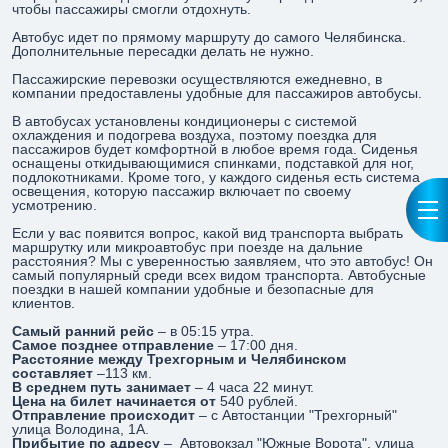
чтобы пассажиры смогли отдохнуть.
Автобус идет по прямому маршруту до самого Челябинска.
Дополнительные пересадки делать не нужно.
Пассажирские перевозки осуществляются ежедневно, в
компании предоставлены удобные для пассажиров автобусы.
В автобусах установлены кондиционеры с системой
охлаждения и подогрева воздуха, поэтому поездка для
пассажиров будет комфортной в любое время года. Сиденья
оснащены откидывающимися спинками, подставкой для ног,
подлокотниками. Кроме того, у каждого сиденья есть система
освещения, которую пассажир включает по своему
усмотрению.
Если у вас появится вопрос, какой вид транспорта выбрать
маршрутку или микроавтобус при поезде на дальние
расстояния? Мы с уверенностью заявляем, что это автобус! Он
самый популярный среди всех видом транспорта. Автобусные
поездки в нашей компании удобные и безопасные для
клиентов.
Самый ранний рейс
– в 05:15 утра.
Самое позднее отправление
– 17:00 дня.
Расстояние между Трехгорным и Челябинском
составляет
–113 км.
В среднем путь занимает
– 4 часа 22 минут.
Цена на билет начинается от
540 рублей.
Отправление происходит
– с Автостанции "Трехгорный"
улица Володина, 1А.
Прибытие по адресу
– Автовокзал "Южные Ворота", улица