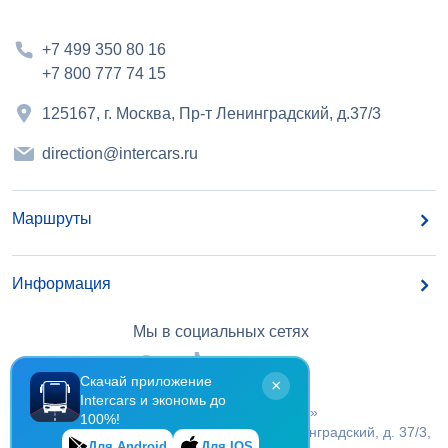
+7 499 350 80 16
+7 800 777 74 15
125167, г. Москва, Пр-т Ленинградский, д.37/3
direction@intercars.ru
Маршруты
Информация
Мы в социальных сетях
Скачай приложение
×
Intercars и экономь до
©
2026
, OOO «БайерТранс»
100%!
Российская Федерация, г.Москва, Пр-т Ленинградский, д. 37/3,
Для Android
Для IOS