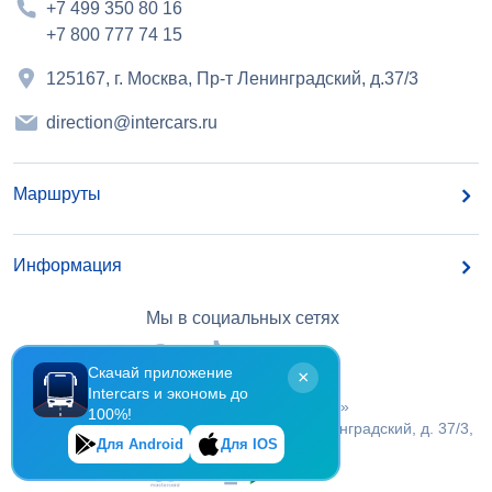
+7 499 350 80 16
+7 800 777 74 15
125167, г. Москва, Пр-т Ленинградский, д.37/3
direction@intercars.ru
Маршруты
Информация
Мы в социальных сетях
Скачай приложение
×
Intercars и экономь до
©
2026
, OOO «БайерТранс»
100%!
Российская Федерация, г.Москва, Пр-т Ленинградский, д. 37/3,
Для Android
Для IOS
ИНН 7 714 294 648