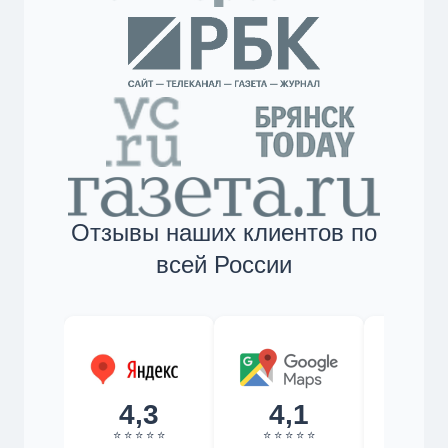
Отзывы наших клиентов по
всей России
4,3
4,1
4,
⭐ ⭐ ⭐ ⭐ ⭐
⭐ ⭐ ⭐ ⭐ ⭐
⭐ ⭐ ⭐ 