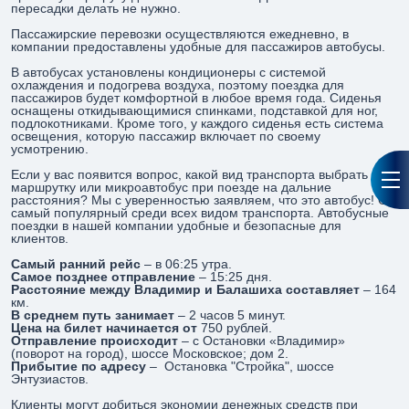
пересадки делать не нужно.
Пассажирские перевозки осуществляются ежедневно, в
компании предоставлены удобные для пассажиров автобусы.
В автобусах установлены кондиционеры с системой
охлаждения и подогрева воздуха, поэтому поездка для
пассажиров будет комфортной в любое время года. Сиденья
оснащены откидывающимися спинками, подставкой для ног,
подлокотниками. Кроме того, у каждого сиденья есть система
освещения, которую пассажир включает по своему
усмотрению.
Если у вас появится вопрос, какой вид транспорта выбрать
маршрутку или микроавтобус при поезде на дальние
расстояния? Мы с уверенностью заявляем, что это автобус! Он
самый популярный среди всех видом транспорта. Автобусные
поездки в нашей компании удобные и безопасные для
клиентов.
Самый ранний рейс
– в 06:25 утра.
Самое позднее отправление
– 15:25 дня.
Расстояние между Владимир и Балашиха составляет
– 164
км.
В среднем путь занимает
– 2 часов 5 минут.
Цена на билет начинается от
750 рублей.
Отправление происходит
– с Остановки «Владимир»
(поворот на город), шоссе Московское; дом 2.
Прибытие по адресу
– Остановка "Стройка", шоссе
Энтузиастов.
Клиенты могут добиться экономии денежных средств при