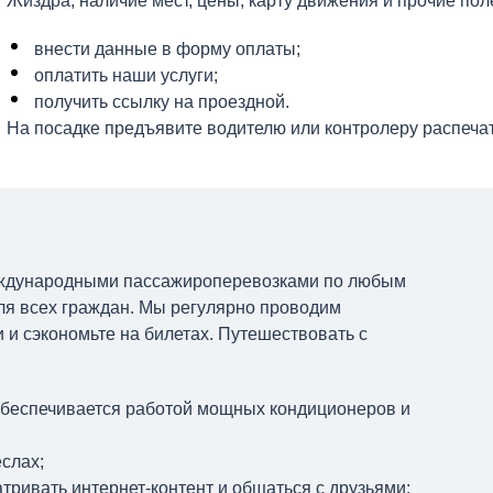
Жиздра, наличие мест, цены, карту движения и прочие по
внести данные в форму оплаты;
оплатить наши услуги;
получить ссылку на проездной.
На посадке предъявите водителю или контролеру распечат
еждународными пассажироперевозками по любым
ля всех граждан. Мы регулярно проводим
и сэкономьте на билетах. Путешествовать с
обеспечивается работой мощных кондиционеров и
слах;
ривать интернет-контент и общаться с друзьями;