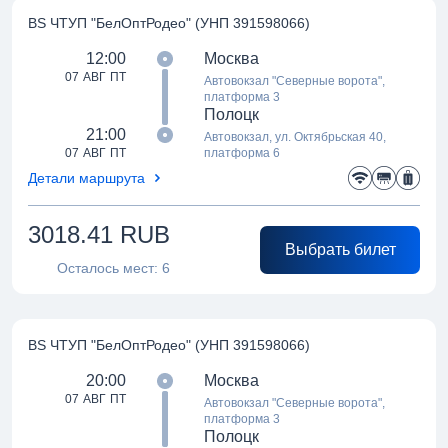
BS ЧТУП "БелОптРодео" (УНП 391598066)
12:00
Москва
07 АВГ ПТ
Автовокзал "Северные ворота",
платформа 3
Полоцк
21:00
Автовокзал, ул. Октябрьская 40,
07 АВГ ПТ
платформа 6
Детали маршрута
3018.41
RUB
Выбрать билет
Осталось мест:
6
BS ЧТУП "БелОптРодео" (УНП 391598066)
20:00
Москва
07 АВГ ПТ
Автовокзал "Северные ворота",
платформа 3
Полоцк