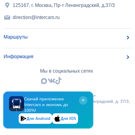
125167, г. Москва, Пр-т Ленинградский, д.37/3
direction@intercars.ru
Маршруты
Информация
Мы в социальных сетях
©
2026
, OOO «БайерТранс»
Скачай приложение
×
Российская Федерация, г.Москва, Пр-т Ленинградский, д. 37/3,
Intercars и экономь до
ИНН 7 714 294 648
100%!
Для Android
Для IOS