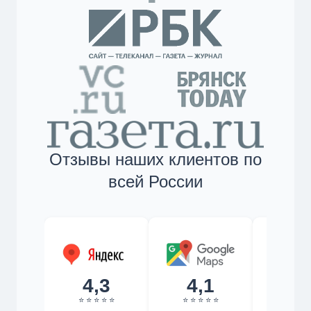
Отзывы наших клиентов по
всей России
4,3
4,1
4,
⭐ ⭐ ⭐ ⭐ ⭐
⭐ ⭐ ⭐ ⭐ ⭐
⭐ ⭐ ⭐ 