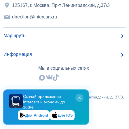
125167, г. Москва, Пр-т Ленинградский, д.37/3
direction@intercars.ru
Маршруты
Информация
Мы в социальных сетях
©
2026
, OOO «БайерТранс»
Скачай приложение
Российская Федерация, г.Москва, Пр-т Ленинградский, д. 37/3,
×
Intercars и экономь до
ИНН 7 714 294 648
100%!
Для Android
Для IOS